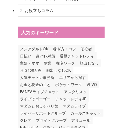
お役立ちコラム
人気のキーワード
ノンアダルトOK
稼ぎ方・コツ
初心者
日払い
身バレ対策
通勤チャットレディ
主婦・ママ
副業
在宅ワーク
顔出しなし
月収100万円
顔出しなしOK
人気チャトレ事務所
エリアから探す
お金と税金のこと
ポケットワーク
VI-VO
FANZAライブチャット
アスタリスク
ライブでゴーゴー
チャットレディJP
マダムとおしゃべり館
マダムライブ
ライバーサポートグループ
ガールズチャット
クレア
ブライトグループ
アリュール
BBchatTV
グラン
ジュエルライブ