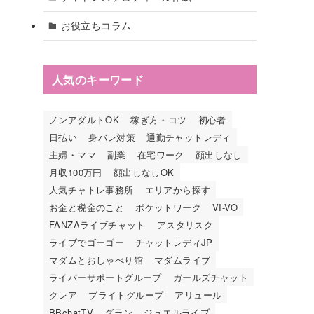
お役立ちコラム
人気のキーワード
ノンアダルトOK
稼ぎ方・コツ
初心者
日払い
身バレ対策
通勤チャットレディ
主婦・ママ
副業
在宅ワーク
顔出しなし
月収100万円
顔出しなしOK
人気チャトレ事務所
エリアから探す
お金と税金のこと
ポケットワーク
VI-VO
FANZAライブチャット
アスタリスク
ライブでゴーゴー
チャットレディJP
マダムとおしゃべり館
マダムライブ
ライバーサポートグループ
ガールズチャット
クレア
ブライトグループ
アリュール
BBchatTV
グラン
ジュエルライブ