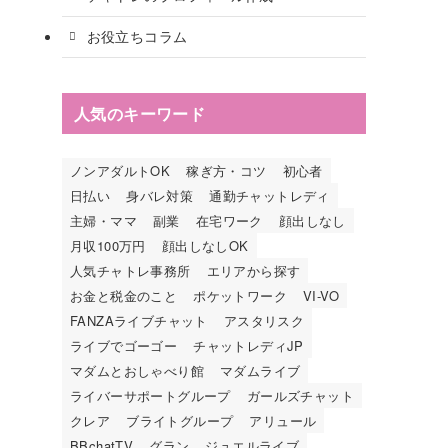
お役立ちコラム
人気のキーワード
ノンアダルトOK
稼ぎ方・コツ
初心者
日払い
身バレ対策
通勤チャットレディ
主婦・ママ
副業
在宅ワーク
顔出しなし
月収100万円
顔出しなしOK
人気チャトレ事務所
エリアから探す
お金と税金のこと
ポケットワーク
VI-VO
FANZAライブチャット
アスタリスク
ライブでゴーゴー
チャットレディJP
マダムとおしゃべり館
マダムライブ
ライバーサポートグループ
ガールズチャット
クレア
ブライトグループ
アリュール
BBchatTV
グラン
ジュエルライブ