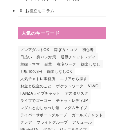
お役立ちコラム
人気のキーワード
ノンアダルトOK
稼ぎ方・コツ
初心者
日払い
身バレ対策
通勤チャットレディ
主婦・ママ
副業
在宅ワーク
顔出しなし
月収100万円
顔出しなしOK
人気チャトレ事務所
エリアから探す
お金と税金のこと
ポケットワーク
VI-VO
FANZAライブチャット
アスタリスク
ライブでゴーゴー
チャットレディJP
マダムとおしゃべり館
マダムライブ
ライバーサポートグループ
ガールズチャット
クレア
ブライトグループ
アリュール
BBchatTV
グラン
ジュエルライブ